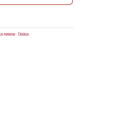
ся домены
·
Прокси