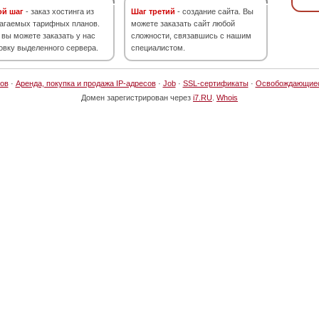
ой шаг
- заказ хостинга из
Шаг третий
- создание сайта. Вы
агаемых тарифных планов.
можете заказать сайт любой
 вы можете заказать у нас
сложности, связавшись с нашим
овку выделенного сервера.
специалистом.
ов
·
Аренда, покупка и продажа IP-адресов
·
Job
·
SSL-сертификаты
·
Освобождающие
Домен зарегистрирован через
i7.RU
.
Whois