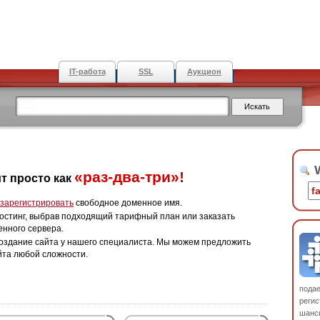
IT-работа
SSL
Аукцион
W
«раз-два-три»!
т просто как
зарегистрировать
свободное доменное имя.
остинг, выбрав подходящий тарифный план или заказать
енного сервера.
оздание сайта у нашего специалиста. Мы можем предложить
йта любой сложности.
пода
регис
шанс