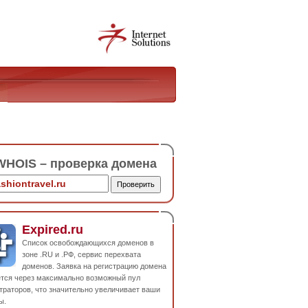
HOIS – проверка домена
Expired.ru
Список освобождающихся доменов в
зоне .RU и .РФ, сервис перехвата
доменов. Заявка на регистрацию домена
ется через максимально возможный пул
траторов, что значительно увеличивает ваши
ы.