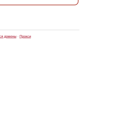
ся домены
·
Прокси