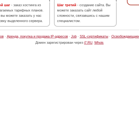
ой шаг
- заказ хостинга из
Шаг третий
- создание сайта. Вы
агаемых тарифных планов.
можете заказать сайт любой
 вы можете заказать у нас
сложности, связавшись с нашим
овку выделенного сервера.
специалистом.
ов
·
Аренда, покупка и продажа IP-адресов
·
Job
·
SSL-сертификаты
·
Освобождающие
Домен зарегистрирован через
i7.RU
.
Whois