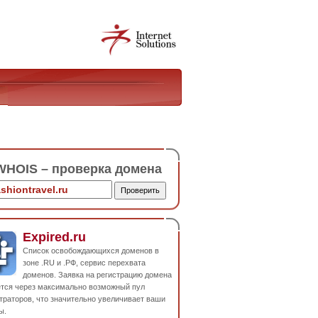
HOIS – проверка домена
Expired.ru
Список освобождающихся доменов в
зоне .RU и .РФ, сервис перехвата
доменов. Заявка на регистрацию домена
ется через максимально возможный пул
траторов, что значительно увеличивает ваши
ы.