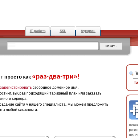
IT-работа
SSL
Аукцион
W
«раз-два-три»!
т просто как
зарегистрировать
свободное доменное имя.
остинг, выбрав подходящий тарифный план или заказать
енного сервера.
оздание сайта у нашего специалиста. Мы можем предложить
йта любой сложности.
пода
регис
шанс