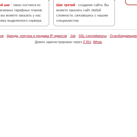
ой шаг
- заказ хостинга из
Шаг третий
- создание сайта. Вы
агаемых тарифных планов.
можете заказать сайт любой
 вы можете заказать у нас
сложности, связавшись с нашим
овку выделенного сервера.
специалистом.
ов
·
Аренда, покупка и продажа IP-адресов
·
Job
·
SSL-сертификаты
·
Освобождающие
Домен зарегистрирован через
i7.RU
.
Whois