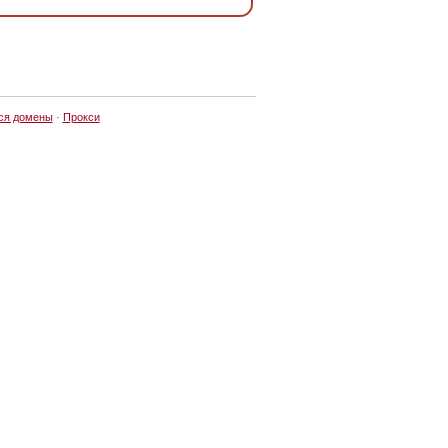
ся домены
·
Прокси