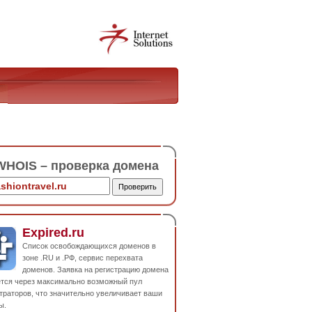
HOIS – проверка домена
Expired.ru
Список освобождающихся доменов в
зоне .RU и .РФ, сервис перехвата
доменов. Заявка на регистрацию домена
ется через максимально возможный пул
траторов, что значительно увеличивает ваши
ы.