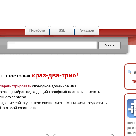
IT-работа
SSL
Аукцион
W
«раз-два-три»!
т просто как
зарегистрировать
свободное доменное имя.
остинг, выбрав подходящий тарифный план или заказать
енного сервера.
оздание сайта у нашего специалиста. Мы можем предложить
йта любой сложности.
пода
регис
шанс