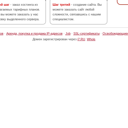
ой шаг
- заказ хостинга из
Шаг третий
- создание сайта. Вы
агаемых тарифных планов.
можете заказать сайт любой
 вы можете заказать у нас
сложности, связавшись с нашим
овку выделенного сервера.
специалистом.
ов
·
Аренда, покупка и продажа IP-адресов
·
Job
·
SSL-сертификаты
·
Освобождающие
Домен зарегистрирован через
i7.RU
.
Whois