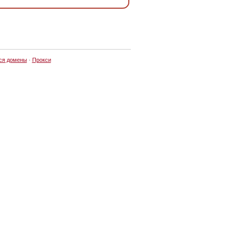
ся домены
·
Прокси