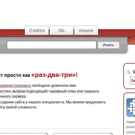
IT-работа
SSL
Аукцион
W
«раз-два-три»!
т просто как
зарегистрировать
свободное доменное имя.
остинг, выбрав подходящий тарифный план или заказать
енного сервера.
оздание сайта у нашего специалиста. Мы можем предложить
йта любой сложности.
пода
регис
шанс