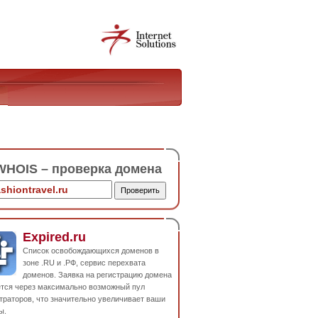
HOIS – проверка домена
Expired.ru
Список освобождающихся доменов в
зоне .RU и .РФ, сервис перехвата
доменов. Заявка на регистрацию домена
ется через максимально возможный пул
траторов, что значительно увеличивает ваши
ы.