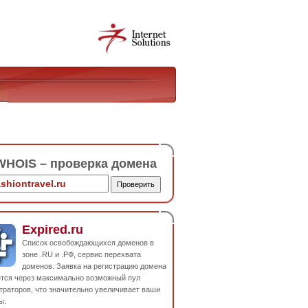
HOIS – проверка домена
Expired.ru
Список освобождающихся доменов в
зоне .RU и .РФ, сервис перехвата
доменов. Заявка на регистрацию домена
ется через максимально возможный пул
траторов, что значительно увеличивает ваши
ы.