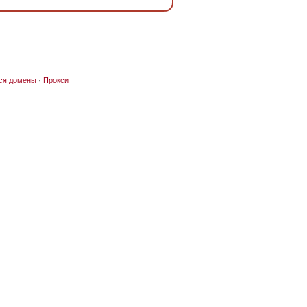
ся домены
·
Прокси