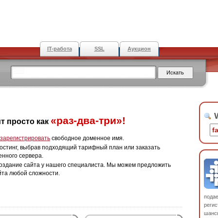
IT-работа
SSL
Аукцион
W
«раз-два-три»!
т просто как
зарегистрировать
свободное доменное имя.
остинг, выбрав подходящий тарифный план или заказать
енного сервера.
оздание сайта у нашего специалиста. Мы можем предложить
йта любой сложности.
пода
регис
шанс