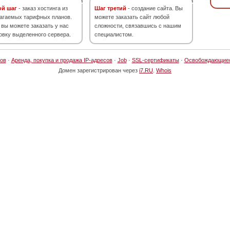
ой шаг
- заказ хостинга из
Шаг третий
- создание сайта. Вы
агаемых тарифных планов.
можете заказать сайт любой
 вы можете заказать у нас
сложности, связавшись с нашим
овку выделенного сервера.
специалистом.
ов
·
Аренда, покупка и продажа IP-адресов
·
Job
·
SSL-сертификаты
·
Освобождающие
Домен зарегистрирован через
i7.RU
.
Whois