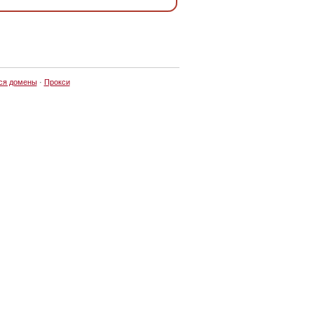
ся домены
·
Прокси