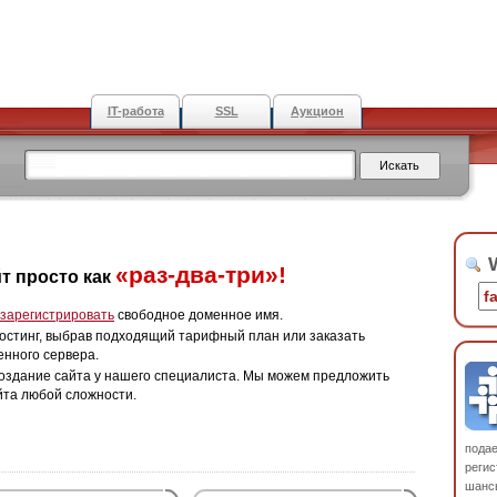
IT-работа
SSL
Аукцион
W
«раз-два-три»!
т просто как
зарегистрировать
свободное доменное имя.
остинг, выбрав подходящий тарифный план или заказать
енного сервера.
оздание сайта у нашего специалиста. Мы можем предложить
йта любой сложности.
пода
регис
шанс