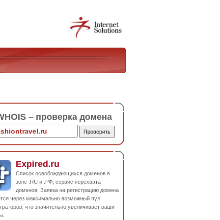
HOIS – проверка домена
Expired.ru
Список освобождающихся доменов в
зоне .RU и .РФ, сервис перехвата
доменов. Заявка на регистрацию домена
ется через максимально возможный пул
траторов, что значительно увеличивает ваши
ы.