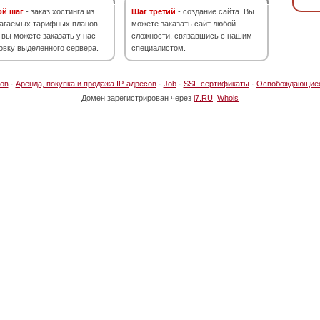
ой шаг
- заказ хостинга из
Шаг третий
- создание сайта. Вы
агаемых тарифных планов.
можете заказать сайт любой
 вы можете заказать у нас
сложности, связавшись с нашим
овку выделенного сервера.
специалистом.
ов
·
Аренда, покупка и продажа IP-адресов
·
Job
·
SSL-сертификаты
·
Освобождающие
Домен зарегистрирован через
i7.RU
.
Whois