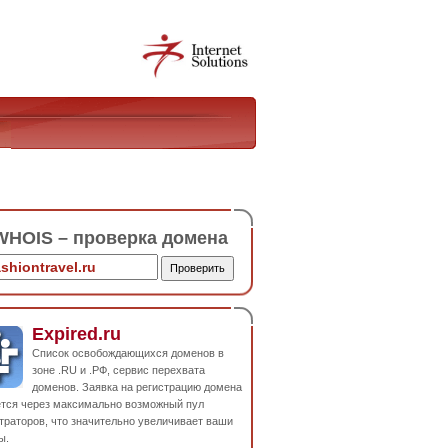
HOIS – проверка домена
Expired.ru
Список освобождающихся доменов в
зоне .RU и .РФ, сервис перехвата
доменов. Заявка на регистрацию домена
ется через максимально возможный пул
траторов, что значительно увеличивает ваши
ы.