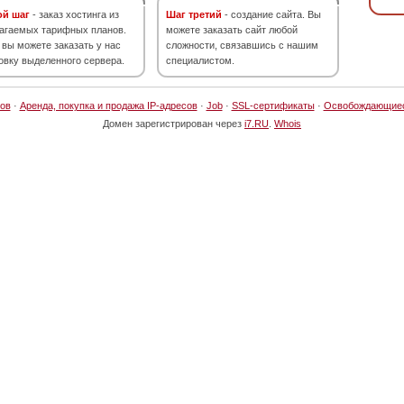
ой шаг
- заказ хостинга из
Шаг третий
- создание сайта. Вы
агаемых тарифных планов.
можете заказать сайт любой
 вы можете заказать у нас
сложности, связавшись с нашим
овку выделенного сервера.
специалистом.
ов
·
Аренда, покупка и продажа IP-адресов
·
Job
·
SSL-сертификаты
·
Освобождающие
Домен зарегистрирован через
i7.RU
.
Whois