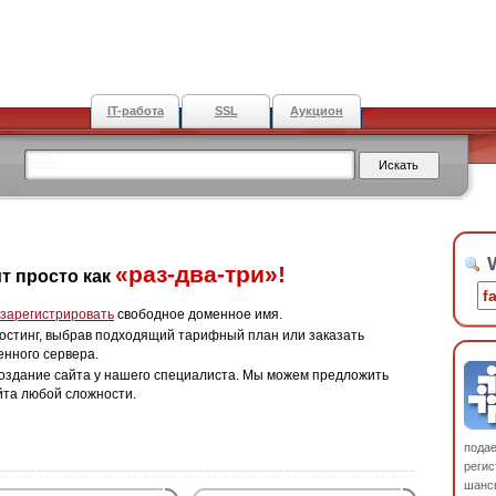
IT-работа
SSL
Аукцион
W
«раз-два-три»!
т просто как
зарегистрировать
свободное доменное имя.
остинг, выбрав подходящий тарифный план или заказать
енного сервера.
оздание сайта у нашего специалиста. Мы можем предложить
йта любой сложности.
пода
регис
шанс