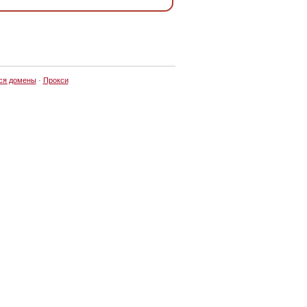
ся домены
·
Прокси