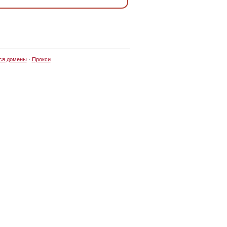
ся домены
·
Прокси