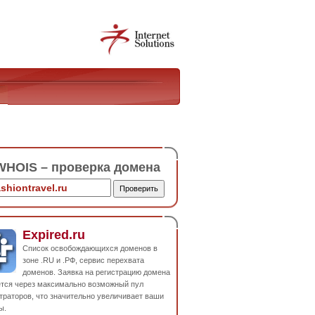
HOIS – проверка домена
Expired.ru
Список освобождающихся доменов в
зоне .RU и .РФ, сервис перехвата
доменов. Заявка на регистрацию домена
ется через максимально возможный пул
траторов, что значительно увеличивает ваши
ы.