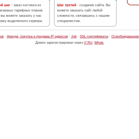
ой шаг
- заказ хостинга из
Шаг третий
- создание сайта. Вы
агаемых тарифных планов.
можете заказать сайт любой
 вы можете заказать у нас
сложности, связавшись с нашим
овку выделенного сервера.
специалистом.
ов
·
Аренда, покупка и продажа IP-адресов
·
Job
·
SSL-сертификаты
·
Освобождающие
Домен зарегистрирован через
i7.RU
.
Whois