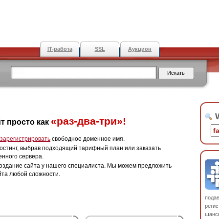
IT-работа
SSL
Аукцион
W
«раз-два-три»!
т просто как
зарегистрировать
свободное доменное имя.
остинг, выбрав подходящий тарифный план или заказать
енного сервера.
оздание сайта у нашего специалиста. Мы можем предложить
йта любой сложности.
пода
регис
шанс