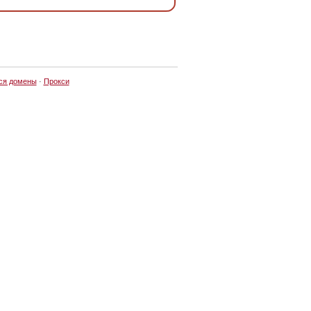
ся домены
·
Прокси