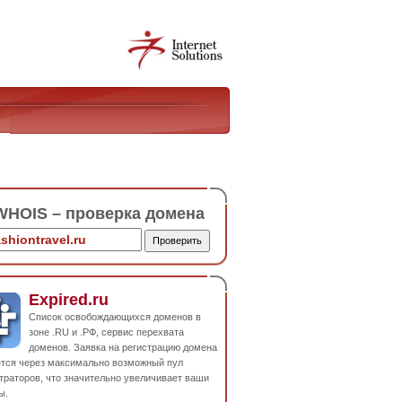
HOIS – проверка домена
Expired.ru
Список освобождающихся доменов в
зоне .RU и .РФ, сервис перехвата
доменов. Заявка на регистрацию домена
ется через максимально возможный пул
траторов, что значительно увеличивает ваши
ы.