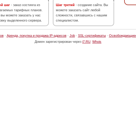
ой шаг
- заказ хостинга из
Шаг третий
- создание сайта. Вы
агаемых тарифных планов.
можете заказать сайт любой
 вы можете заказать у нас
сложности, связавшись с нашим
овку выделенного сервера.
специалистом.
ов
·
Аренда, покупка и продажа IP-адресов
·
Job
·
SSL-сертификаты
·
Освобождающие
Домен зарегистрирован через
i7.RU
.
Whois