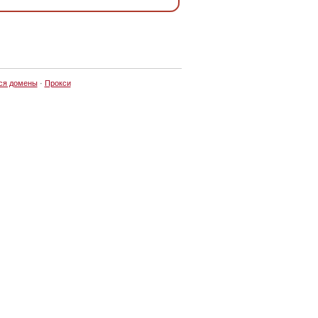
ся домены
·
Прокси