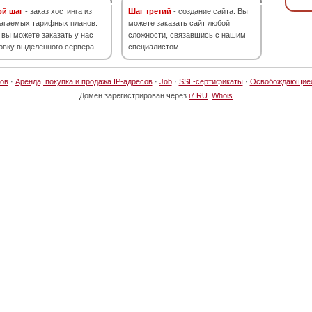
ой шаг
- заказ хостинга из
Шаг третий
- создание сайта. Вы
агаемых тарифных планов.
можете заказать сайт любой
 вы можете заказать у нас
сложности, связавшись с нашим
овку выделенного сервера.
специалистом.
ов
·
Аренда, покупка и продажа IP-адресов
·
Job
·
SSL-сертификаты
·
Освобождающие
Домен зарегистрирован через
i7.RU
.
Whois