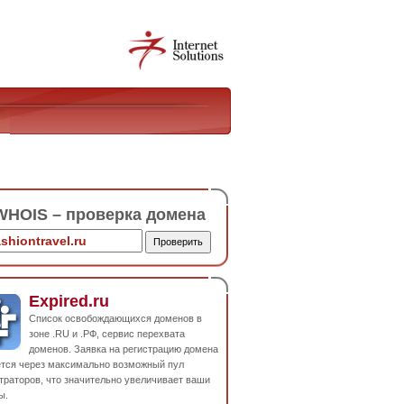
HOIS – проверка домена
Expired.ru
Список освобождающихся доменов в
зоне .RU и .РФ, сервис перехвата
доменов. Заявка на регистрацию домена
ется через максимально возможный пул
траторов, что значительно увеличивает ваши
ы.