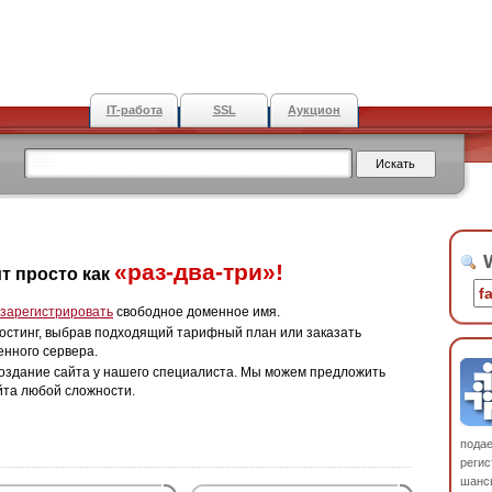
IT-работа
SSL
Аукцион
W
«раз-два-три»!
т просто как
зарегистрировать
свободное доменное имя.
остинг, выбрав подходящий тарифный план или заказать
енного сервера.
оздание сайта у нашего специалиста. Мы можем предложить
йта любой сложности.
пода
регис
шанс