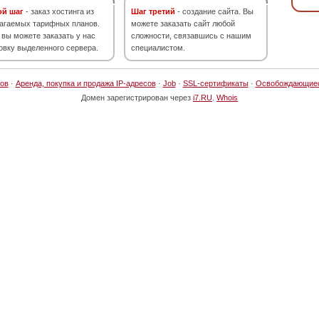
ой шаг
- заказ хостинга из
Шаг третий
- создание сайта. Вы
агаемых тарифных планов.
можете заказать сайт любой
 вы можете заказать у нас
сложности, связавшись с нашим
овку выделенного сервера.
специалистом.
ов
·
Аренда, покупка и продажа IP-адресов
·
Job
·
SSL-сертификаты
·
Освобождающие
Домен зарегистрирован через
i7.RU
.
Whois