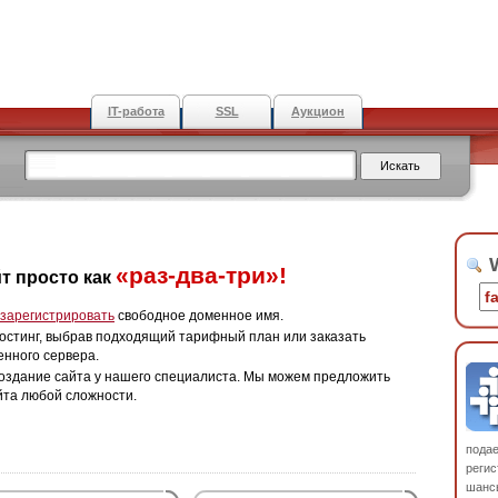
IT-работа
SSL
Аукцион
W
«раз-два-три»!
т просто как
зарегистрировать
свободное доменное имя.
остинг, выбрав подходящий тарифный план или заказать
енного сервера.
оздание сайта у нашего специалиста. Мы можем предложить
йта любой сложности.
пода
регис
шанс