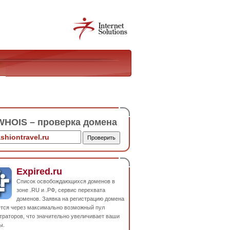
HOIS – проверка домена
Expired.ru
Список освобождающихся доменов в
зоне .RU и .РФ, сервис перехвата
доменов. Заявка на регистрацию домена
ется через максимально возможный пул
траторов, что значительно увеличивает ваши
ы.