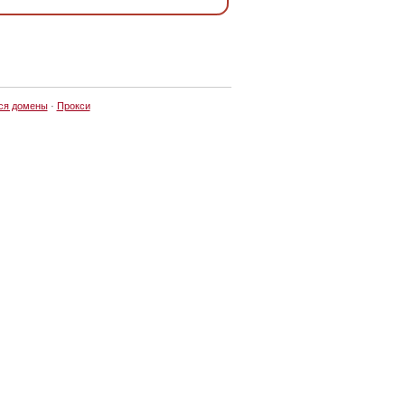
ся домены
·
Прокси