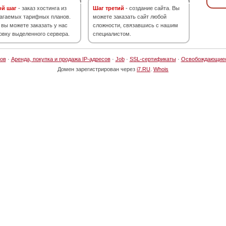
ой шаг
- заказ хостинга из
Шаг третий
- создание сайта. Вы
агаемых тарифных планов.
можете заказать сайт любой
 вы можете заказать у нас
сложности, связавшись с нашим
овку выделенного сервера.
специалистом.
ов
·
Аренда, покупка и продажа IP-адресов
·
Job
·
SSL-сертификаты
·
Освобождающие
Домен зарегистрирован через
i7.RU
.
Whois