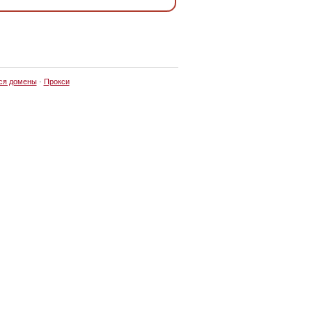
ся домены
·
Прокси