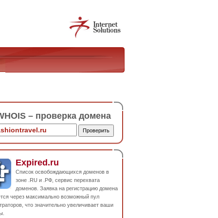
HOIS – проверка домена
Expired.ru
Список освобождающихся доменов в
зоне .RU и .РФ, сервис перехвата
доменов. Заявка на регистрацию домена
ется через максимально возможный пул
траторов, что значительно увеличивает ваши
ы.