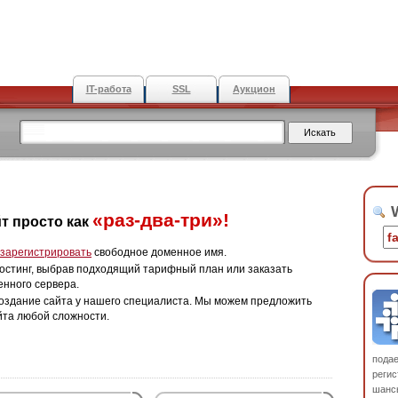
IT-работа
SSL
Аукцион
W
«раз-два-три»!
т просто как
зарегистрировать
свободное доменное имя.
остинг, выбрав подходящий тарифный план или заказать
енного сервера.
оздание сайта у нашего специалиста. Мы можем предложить
йта любой сложности.
пода
регис
шанс