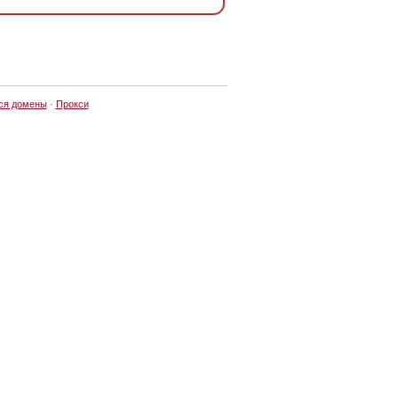
ся домены
·
Прокси