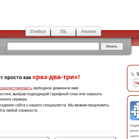
IT-работа
SSL
Аукцион
W
«раз-два-три»!
т просто как
зарегистрировать
свободное доменное имя.
остинг, выбрав подходящий тарифный план или заказать
енного сервера.
оздание сайта у нашего специалиста. Мы можем предложить
йта любой сложности.
пода
регис
шанс