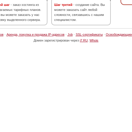
ой шаг
- заказ хостинга из
Шаг третий
- создание сайта. Вы
агаемых тарифных планов.
можете заказать сайт любой
 вы можете заказать у нас
сложности, связавшись с нашим
овку выделенного сервера.
специалистом.
ов
·
Аренда, покупка и продажа IP-адресов
·
Job
·
SSL-сертификаты
·
Освобождающие
Домен зарегистрирован через
i7.RU
.
Whois