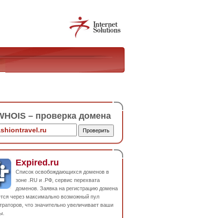
HOIS – проверка домена
Expired.ru
Список освобождающихся доменов в
зоне .RU и .РФ, сервис перехвата
доменов. Заявка на регистрацию домена
ется через максимально возможный пул
траторов, что значительно увеличивает ваши
ы.