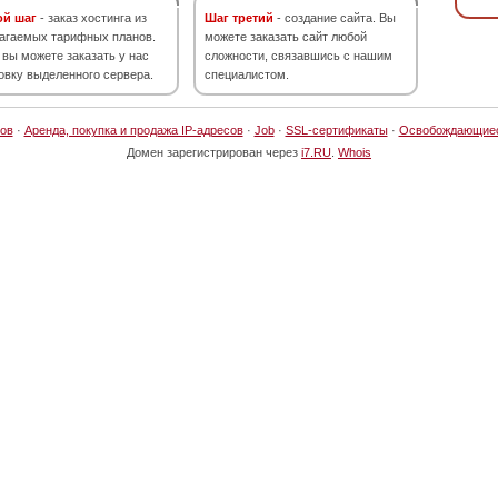
ой шаг
- заказ хостинга из
Шаг третий
- создание сайта. Вы
агаемых тарифных планов.
можете заказать сайт любой
 вы можете заказать у нас
сложности, связавшись с нашим
овку выделенного сервера.
специалистом.
ов
·
Аренда, покупка и продажа IP-адресов
·
Job
·
SSL-сертификаты
·
Освобождающие
Домен зарегистрирован через
i7.RU
.
Whois