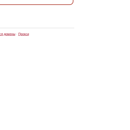
ся домены
·
Прокси