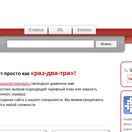
IT-работа
SSL
Аукцион
W
«раз-два-три»!
т просто как
зарегистрировать
свободное доменное имя.
остинг, выбрав подходящий тарифный план или заказать
енного сервера.
оздание сайта у нашего специалиста. Мы можем предложить
йта любой сложности.
пода
регис
шанс