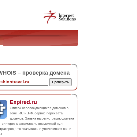
HOIS – проверка домена
Expired.ru
Список освобождающихся доменов в
зоне .RU и .РФ, сервис перехвата
доменов. Заявка на регистрацию домена
ется через максимально возможный пул
траторов, что значительно увеличивает ваши
ы.