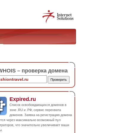
HOIS – проверка домена
Expired.ru
Список освобождающихся доменов в
зоне .RU и .РФ, сервис перехвата
доменов. Заявка на регистрацию домена
ется через максимально возможный пул
траторов, что значительно увеличивает ваши
ы.