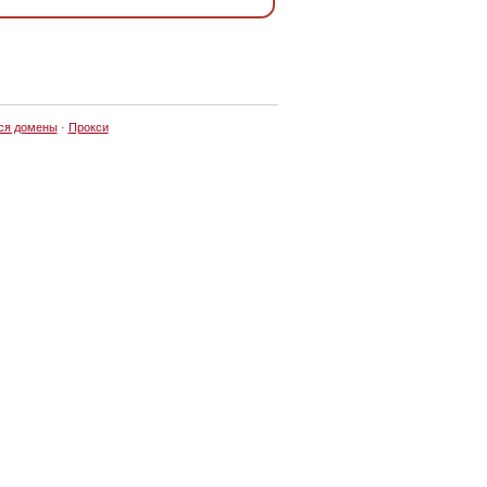
ся домены
·
Прокси