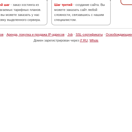
ой шаг
- заказ хостинга из
Шаг третий
- создание сайта. Вы
агаемых тарифных планов.
можете заказать сайт любой
 вы можете заказать у нас
сложности, связавшись с нашим
овку выделенного сервера.
специалистом.
ов
·
Аренда, покупка и продажа IP-адресов
·
Job
·
SSL-сертификаты
·
Освобождающие
Домен зарегистрирован через
i7.RU
.
Whois