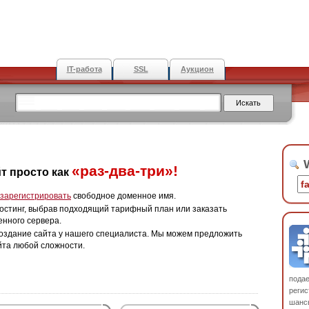
IT-работа
SSL
Аукцион
W
«раз-два-три»!
т просто как
зарегистрировать
свободное доменное имя.
остинг, выбрав подходящий тарифный план или заказать
енного сервера.
оздание сайта у нашего специалиста. Мы можем предложить
йта любой сложности.
пода
регис
шанс