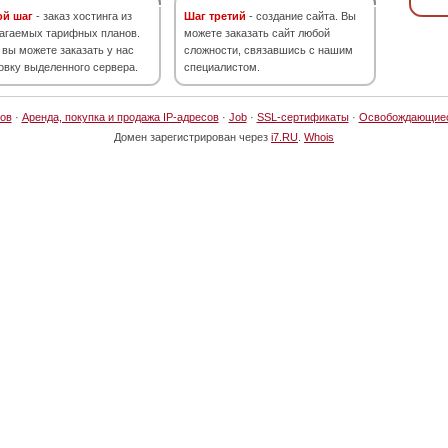
ой шаг
- заказ хостинга из
Шаг третий
- создание сайта. Вы
агаемых тарифных планов.
можете заказать сайт любой
 вы можете заказать у нас
сложности, связавшись с нашим
овку выделенного сервера.
специалистом.
ов
·
Аренда, покупка и продажа IP-адресов
·
Job
·
SSL-сертификаты
·
Освобождающие
Домен зарегистрирован через
i7.RU
.
Whois