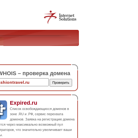
HOIS – проверка домена
Expired.ru
Список освобождающихся доменов в
зоне .RU и .РФ, сервис перехвата
доменов. Заявка на регистрацию домена
ется через максимально возможный пул
траторов, что значительно увеличивает ваши
ы.