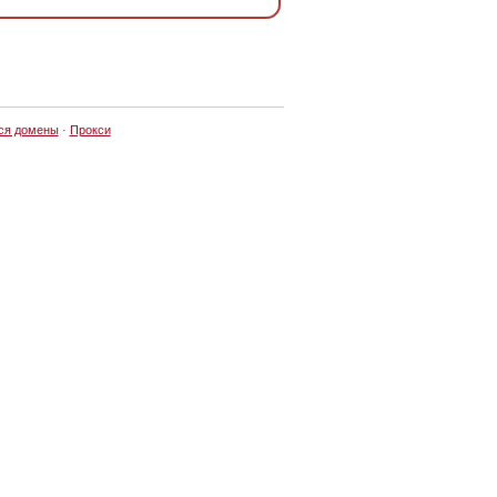
ся домены
·
Прокси