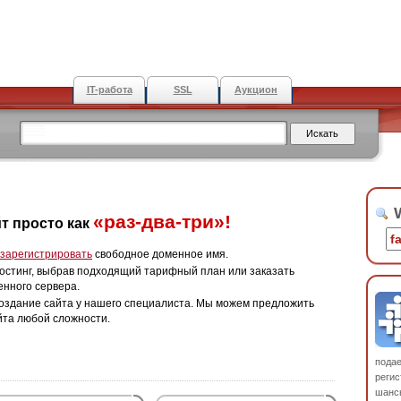
IT-работа
SSL
Аукцион
W
«раз-два-три»!
т просто как
зарегистрировать
свободное доменное имя.
остинг, выбрав подходящий тарифный план или заказать
енного сервера.
оздание сайта у нашего специалиста. Мы можем предложить
йта любой сложности.
пода
регис
шанс