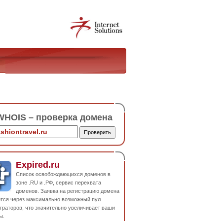
HOIS – проверка домена
Expired.ru
Список освобождающихся доменов в
зоне .RU и .РФ, сервис перехвата
доменов. Заявка на регистрацию домена
ется через максимально возможный пул
траторов, что значительно увеличивает ваши
ы.