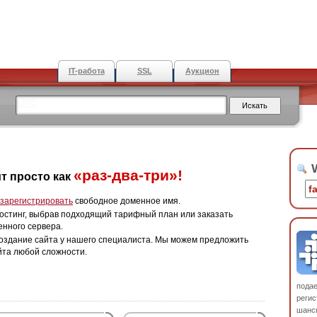
IT-работа
SSL
Аукцион
W
«раз-два-три»!
т просто как
зарегистрировать
свободное доменное имя.
остинг, выбрав подходящий тарифный план или заказать
енного сервера.
оздание сайта у нашего специалиста. Мы можем предложить
йта любой сложности.
пода
регис
шанс