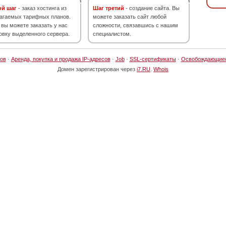
ой шаг
- заказ хостинга из
Шаг третий
- создание сайта. Вы
агаемых тарифных планов.
можете заказать сайт любой
 вы можете заказать у нас
сложности, связавшись с нашим
овку выделенного сервера.
специалистом.
ов
·
Аренда, покупка и продажа IP-адресов
·
Job
·
SSL-сертификаты
·
Освобождающие
Домен зарегистрирован через
i7.RU
.
Whois