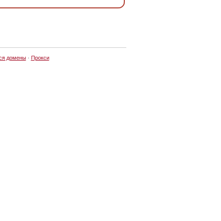
ся домены
·
Прокси