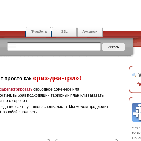
IT-работа
SSL
Аукцион
W
«раз-два-три»!
т просто как
зарегистрировать
свободное доменное имя.
остинг, выбрав подходящий тарифный план или заказать
енного сервера.
оздание сайта у нашего специалиста. Мы можем предложить
йта любой сложности.
пода
регис
шанс