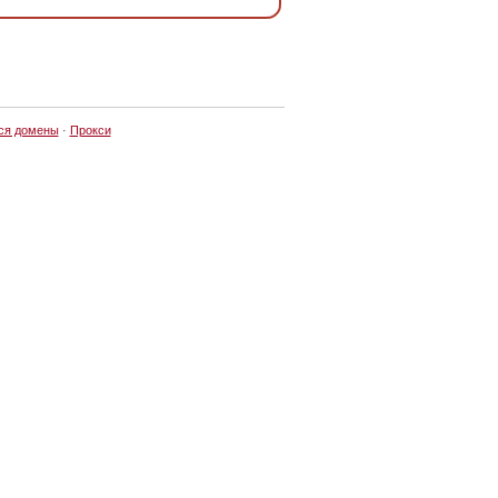
ся домены
·
Прокси