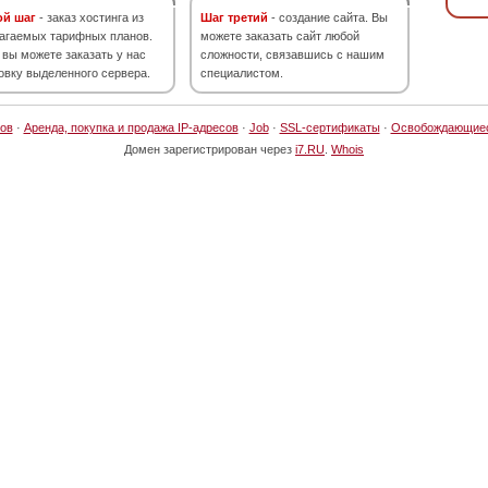
ой шаг
- заказ хостинга из
Шаг третий
- создание сайта. Вы
агаемых тарифных планов.
можете заказать сайт любой
 вы можете заказать у нас
сложности, связавшись с нашим
овку выделенного сервера.
специалистом.
ов
·
Аренда, покупка и продажа IP-адресов
·
Job
·
SSL-сертификаты
·
Освобождающие
Домен зарегистрирован через
i7.RU
.
Whois