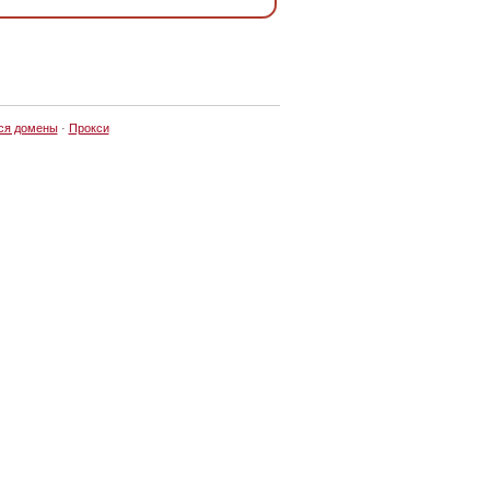
ся домены
·
Прокси