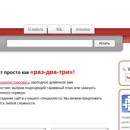
IT-работа
SSL
Аукцион
W
«раз-два-три»!
т просто как
зарегистрировать
свободное доменное имя.
остинг, выбрав подходящий тарифный план или заказать
енного сервера.
оздание сайта у нашего специалиста. Мы можем предложить
йта любой сложности.
пода
регис
шанс