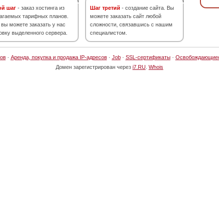
ой шаг
- заказ хостинга из
Шаг третий
- создание сайта. Вы
агаемых тарифных планов.
можете заказать сайт любой
 вы можете заказать у нас
сложности, связавшись с нашим
овку выделенного сервера.
специалистом.
ов
·
Аренда, покупка и продажа IP-адресов
·
Job
·
SSL-сертификаты
·
Освобождающие
Домен зарегистрирован через
i7.RU
.
Whois