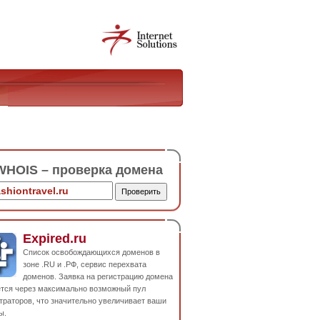
HOIS – проверка домена
Expired.ru
Список освобождающихся доменов в
зоне .RU и .РФ, сервис перехвата
доменов. Заявка на регистрацию домена
ется через максимально возможный пул
траторов, что значительно увеличивает ваши
ы.