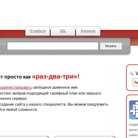
IT-работа
SSL
Аукцион
W
«раз-два-три»!
т просто как
зарегистрировать
свободное доменное имя.
остинг, выбрав подходящий тарифный план или заказать
енного сервера.
оздание сайта у нашего специалиста. Мы можем предложить
йта любой сложности.
пода
регис
шанс