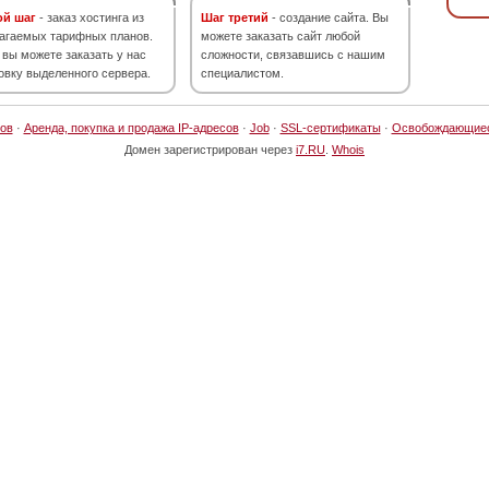
ой шаг
- заказ хостинга из
Шаг третий
- создание сайта. Вы
агаемых тарифных планов.
можете заказать сайт любой
 вы можете заказать у нас
сложности, связавшись с нашим
овку выделенного сервера.
специалистом.
ов
·
Аренда, покупка и продажа IP-адресов
·
Job
·
SSL-сертификаты
·
Освобождающие
Домен зарегистрирован через
i7.RU
.
Whois