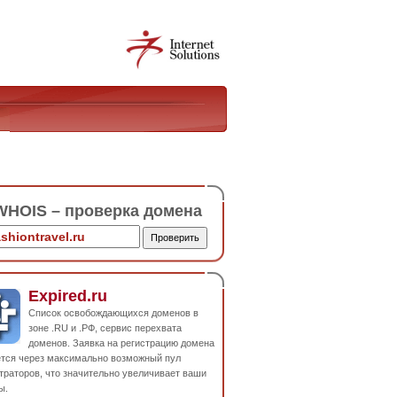
HOIS – проверка домена
Expired.ru
Список освобождающихся доменов в
зоне .RU и .РФ, сервис перехвата
доменов. Заявка на регистрацию домена
ется через максимально возможный пул
траторов, что значительно увеличивает ваши
ы.