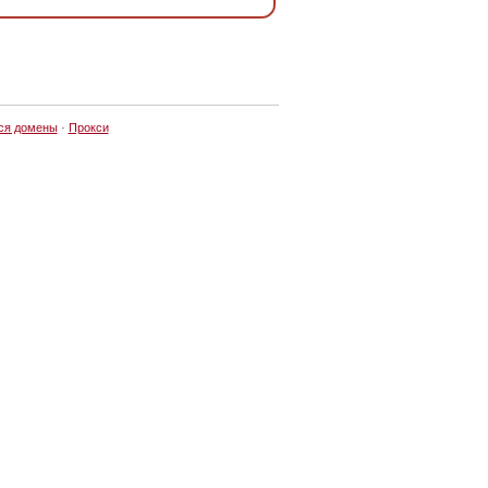
ся домены
·
Прокси