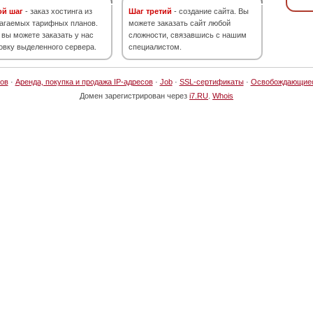
ой шаг
- заказ хостинга из
Шаг третий
- создание сайта. Вы
агаемых тарифных планов.
можете заказать сайт любой
 вы можете заказать у нас
сложности, связавшись с нашим
овку выделенного сервера.
специалистом.
ов
·
Аренда, покупка и продажа IP-адресов
·
Job
·
SSL-сертификаты
·
Освобождающие
Домен зарегистрирован через
i7.RU
.
Whois