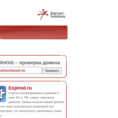
HOIS – проверка домена
Expired.ru
Список освобождающихся доменов в
зоне .RU и .РФ, сервис перехвата
доменов. Заявка на регистрацию домена
ется через максимально возможный пул
траторов, что значительно увеличивает ваши
ы.