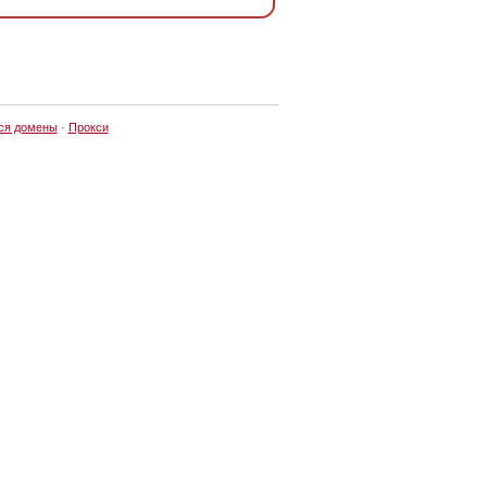
ся домены
·
Прокси