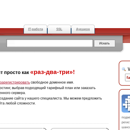
IT-работа
SSL
Аукцион
W
«раз-два-три»!
т просто как
зарегистрировать
свободное доменное имя.
остинг, выбрав подходящий тарифный план или заказать
енного сервера.
оздание сайта у нашего специалиста. Мы можем предложить
йта любой сложности.
пода
регис
шанс