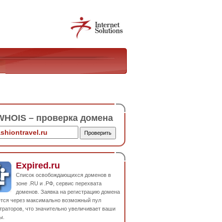
HOIS – проверка домена
Expired.ru
Список освобождающихся доменов в
зоне .RU и .РФ, сервис перехвата
доменов. Заявка на регистрацию домена
ется через максимально возможный пул
траторов, что значительно увеличивает ваши
ы.