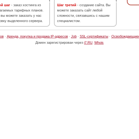
ой шаг
- заказ хостинга из
Шаг третий
- создание сайта. Вы
агаемых тарифных планов.
можете заказать сайт любой
 вы можете заказать у нас
сложности, связавшись с нашим
овку выделенного сервера.
специалистом.
ов
·
Аренда, покупка и продажа IP-адресов
·
Job
·
SSL-сертификаты
·
Освобождающие
Домен зарегистрирован через
i7.RU
.
Whois