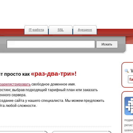
IT-работа
SSL
Аукцион
W
«раз-два-три»!
т просто как
зарегистрировать
свободное доменное имя.
остинг, выбрав подходящий тарифный план или заказать
енного сервера.
оздание сайта у нашего специалиста. Мы можем предложить
йта любой сложности.
пода
регис
шанс