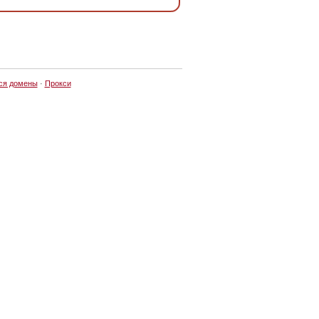
ся домены
·
Прокси