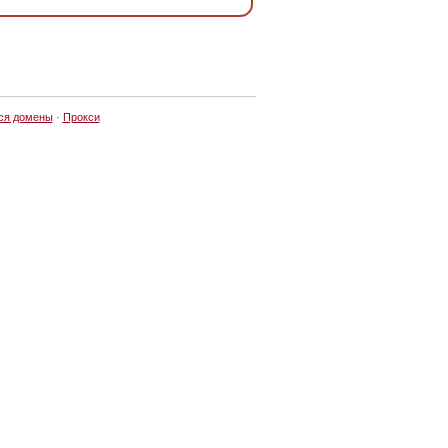
ся домены
·
Прокси