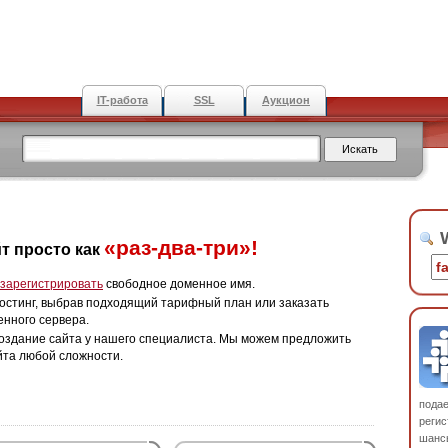
IT-работа
SSL
Аукцион
W
«раз-два-три»!
т просто как
зарегистрировать
свободное доменное имя.
остинг, выбрав подходящий тарифный план или заказать
енного сервера.
оздание сайта у нашего специалиста. Мы можем предложить
йта любой сложности.
пода
регис
шанс