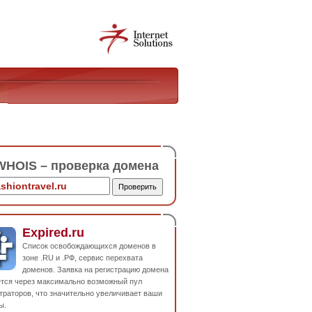
HOIS – проверка домена
Expired.ru
Список освобождающихся доменов в
зоне .RU и .РФ, сервис перехвата
доменов. Заявка на регистрацию домена
ется через максимально возможный пул
траторов, что значительно увеличивает ваши
ы.