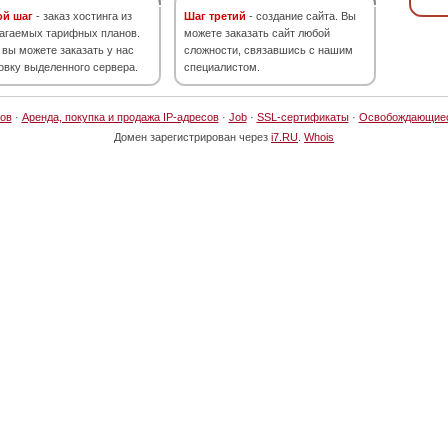
ой шаг
- заказ хостинга из
Шаг третий
- создание сайта. Вы
агаемых тарифных планов.
можете заказать сайт любой
 вы можете заказать у нас
сложности, связавшись с нашим
овку выделенного сервера.
специалистом.
ов
·
Аренда, покупка и продажа IP-адресов
·
Job
·
SSL-сертификаты
·
Освобождающие
Домен зарегистрирован через
i7.RU
.
Whois