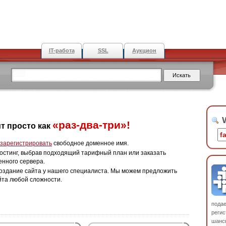
IT-работа
SSL
Аукцион
W
«раз-два-три»!
т просто как
зарегистрировать
свободное доменное имя.
остинг, выбрав подходящий тарифный план или заказать
енного сервера.
оздание сайта у нашего специалиста. Мы можем предложить
йта любой сложности.
пода
регис
шанс