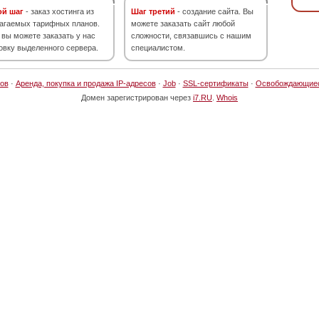
ой шаг
- заказ хостинга из
Шаг третий
- создание сайта. Вы
агаемых тарифных планов.
можете заказать сайт любой
 вы можете заказать у нас
сложности, связавшись с нашим
овку выделенного сервера.
специалистом.
ов
·
Аренда, покупка и продажа IP-адресов
·
Job
·
SSL-сертификаты
·
Освобождающие
Домен зарегистрирован через
i7.RU
.
Whois