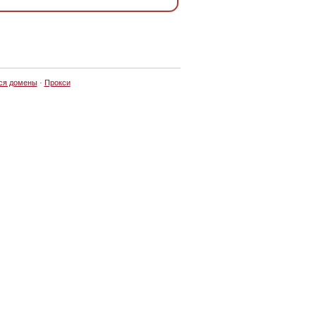
ся домены
·
Прокси