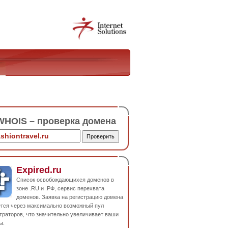
HOIS – проверка домена
Expired.ru
Список освобождающихся доменов в
зоне .RU и .РФ, сервис перехвата
доменов. Заявка на регистрацию домена
ется через максимально возможный пул
траторов, что значительно увеличивает ваши
ы.