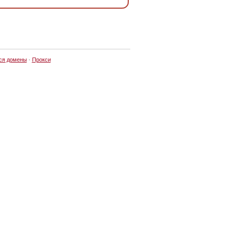
ся домены
·
Прокси