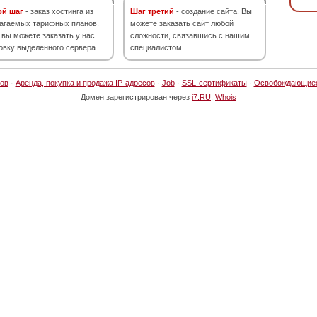
ой шаг
- заказ хостинга из
Шаг третий
- создание сайта. Вы
агаемых тарифных планов.
можете заказать сайт любой
 вы можете заказать у нас
сложности, связавшись с нашим
овку выделенного сервера.
специалистом.
ов
·
Аренда, покупка и продажа IP-адресов
·
Job
·
SSL-сертификаты
·
Освобождающие
Домен зарегистрирован через
i7.RU
.
Whois