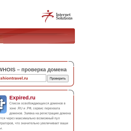
HOIS – проверка домена
Expired.ru
Список освобождающихся доменов в
зоне .RU и .РФ, сервис перехвата
доменов. Заявка на регистрацию домена
ется через максимально возможный пул
траторов, что значительно увеличивает ваши
ы.