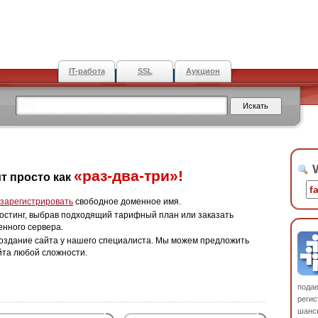
IT-работа
SSL
Аукцион
W
«раз-два-три»!
т просто как
зарегистрировать
свободное доменное имя.
остинг, выбрав подходящий тарифный план или заказать
енного сервера.
оздание сайта у нашего специалиста. Мы можем предложить
йта любой сложности.
пода
регис
шанс