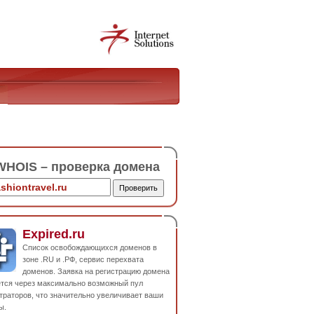
HOIS – проверка домена
Expired.ru
Список освобождающихся доменов в
зоне .RU и .РФ, сервис перехвата
доменов. Заявка на регистрацию домена
ется через максимально возможный пул
траторов, что значительно увеличивает ваши
ы.