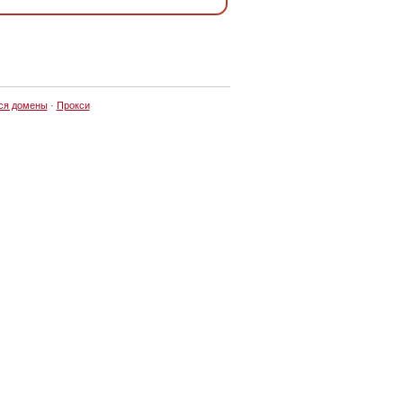
ся домены
·
Прокси