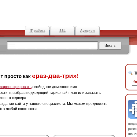
IT-работа
SSL
Аукцион
W
«раз-два-три»!
т просто как
зарегистрировать
свободное доменное имя.
остинг, выбрав подходящий тарифный план или заказать
енного сервера.
оздание сайта у нашего специалиста. Мы можем предложить
йта любой сложности.
пода
регис
шанс