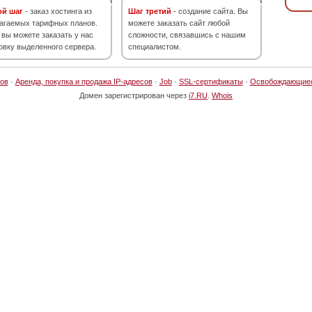
ой шаг
- заказ хостинга из
Шаг третий
- создание сайта. Вы
агаемых тарифных планов.
можете заказать сайт любой
 вы можете заказать у нас
сложности, связавшись с нашим
овку выделенного сервера.
специалистом.
ов
·
Аренда, покупка и продажа IP-адресов
·
Job
·
SSL-сертификаты
·
Освобождающие
Домен зарегистрирован через
i7.RU
.
Whois