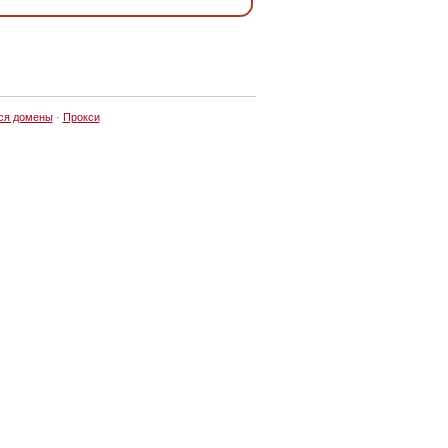
ся домены
·
Прокси