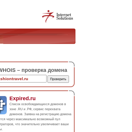
HOIS – проверка домена
Expired.ru
Список освобождающихся доменов в
зоне .RU и .РФ, сервис перехвата
доменов. Заявка на регистрацию домена
ется через максимально возможный пул
траторов, что значительно увеличивает ваши
ы.