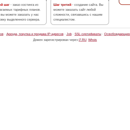
ой шаг
- заказ хостинга из
Шаг третий
- создание сайта. Вы
агаемых тарифных планов.
можете заказать сайт любой
 вы можете заказать у нас
сложности, связавшись с нашим
овку выделенного сервера.
специалистом.
ов
·
Аренда, покупка и продажа IP-адресов
·
Job
·
SSL-сертификаты
·
Освобождающие
Домен зарегистрирован через
i7.RU
.
Whois