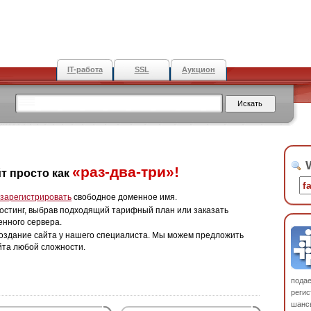
IT-работа
SSL
Аукцион
W
«раз-два-три»!
т просто как
зарегистрировать
свободное доменное имя.
остинг, выбрав подходящий тарифный план или заказать
енного сервера.
оздание сайта у нашего специалиста. Мы можем предложить
йта любой сложности.
пода
регис
шанс