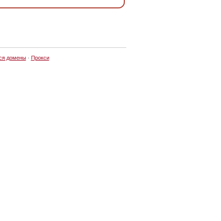
ся домены
·
Прокси