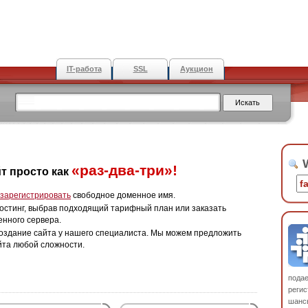
IT-работа
SSL
Аукцион
W
«раз-два-три»!
т просто как
зарегистрировать
свободное доменное имя.
остинг, выбрав подходящий тарифный план или заказать
енного сервера.
оздание сайта у нашего специалиста. Мы можем предложить
йта любой сложности.
пода
регис
шанс