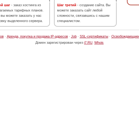
ой шаг
- заказ хостинга из
Шаг третий
- создание сайта. Вы
агаемых тарифных планов.
можете заказать сайт любой
 вы можете заказать у нас
сложности, связавшись с нашим
овку выделенного сервера.
специалистом.
ов
·
Аренда, покупка и продажа IP-адресов
·
Job
·
SSL-сертификаты
·
Освобождающие
Домен зарегистрирован через
i7.RU
.
Whois