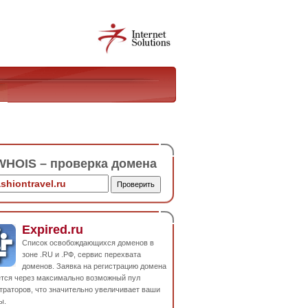
HOIS – проверка домена
Expired.ru
Список освобождающихся доменов в
зоне .RU и .РФ, сервис перехвата
доменов. Заявка на регистрацию домена
ется через максимально возможный пул
траторов, что значительно увеличивает ваши
ы.