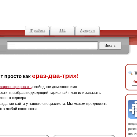
IT-работа
SSL
Аукцион
W
«раз-два-три»!
т просто как
зарегистрировать
свободное доменное имя.
остинг, выбрав подходящий тарифный план или заказать
енного сервера.
оздание сайта у нашего специалиста. Мы можем предложить
йта любой сложности.
пода
регис
шанс