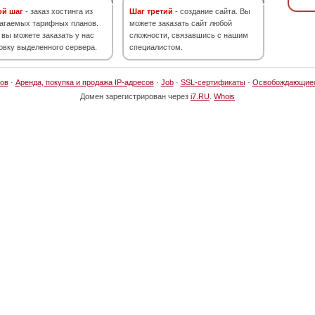
ой шаг
- заказ хостинга из
Шаг третий
- создание сайта. Вы
агаемых тарифных планов.
можете заказать сайт любой
 вы можете заказать у нас
сложности, связавшись с нашим
овку выделенного сервера.
специалистом.
ов
·
Аренда, покупка и продажа IP-адресов
·
Job
·
SSL-сертификаты
·
Освобождающие
Домен зарегистрирован через
i7.RU
.
Whois