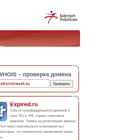
HOIS – проверка домена
Expired.ru
Список освобождающихся доменов в
зоне .RU и .РФ, сервис перехвата
доменов. Заявка на регистрацию домена
ется через максимально возможный пул
траторов, что значительно увеличивает ваши
ы.