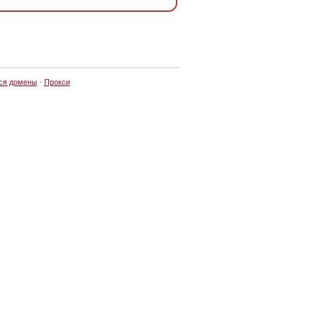
ся домены
·
Прокси