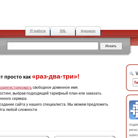
IT-работа
SSL
Аукцион
W
«раз-два-три»!
т просто как
зарегистрировать
свободное доменное имя.
остинг, выбрав подходящий тарифный план или заказать
енного сервера.
оздание сайта у нашего специалиста. Мы можем предложить
йта любой сложности.
пода
регис
шанс