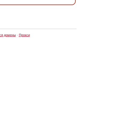
ся домены
·
Прокси