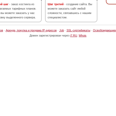
ой шаг
- заказ хостинга из
Шаг третий
- создание сайта. Вы
агаемых тарифных планов.
можете заказать сайт любой
 вы можете заказать у нас
сложности, связавшись с нашим
овку выделенного сервера.
специалистом.
ов
·
Аренда, покупка и продажа IP-адресов
·
Job
·
SSL-сертификаты
·
Освобождающие
Домен зарегистрирован через
i7.RU
.
Whois