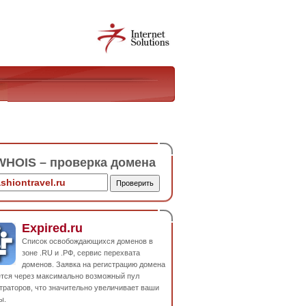
HOIS – проверка домена
Expired.ru
Список освобождающихся доменов в
зоне .RU и .РФ, сервис перехвата
доменов. Заявка на регистрацию домена
ется через максимально возможный пул
траторов, что значительно увеличивает ваши
ы.