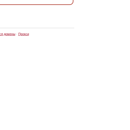
ся домены
·
Прокси