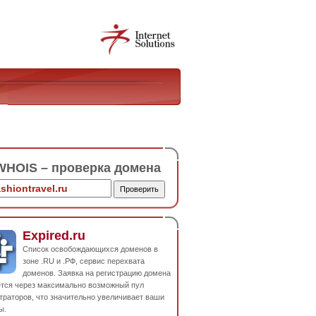
HOIS – проверка домена
Expired.ru
Список освобождающихся доменов в
зоне .RU и .РФ, сервис перехвата
доменов. Заявка на регистрацию домена
ется через максимально возможный пул
траторов, что значительно увеличивает ваши
ы.