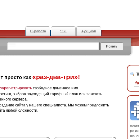
IT-работа
SSL
Аукцион
W
«раз-два-три»!
т просто как
зарегистрировать
свободное доменное имя.
остинг, выбрав подходящий тарифный план или заказать
енного сервера.
оздание сайта у нашего специалиста. Мы можем предложить
йта любой сложности.
пода
регис
шанс