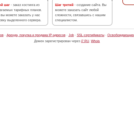
ой шаг
- заказ хостинга из
Шаг третий
- создание сайта. Вы
агаемых тарифных планов.
можете заказать сайт любой
 вы можете заказать у нас
сложности, связавшись с нашим
овку выделенного сервера.
специалистом.
ов
·
Аренда, покупка и продажа IP-адресов
·
Job
·
SSL-сертификаты
·
Освобождающие
Домен зарегистрирован через
i7.RU
.
Whois