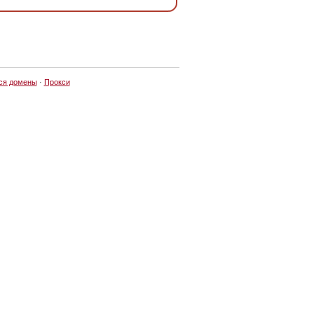
ся домены
·
Прокси