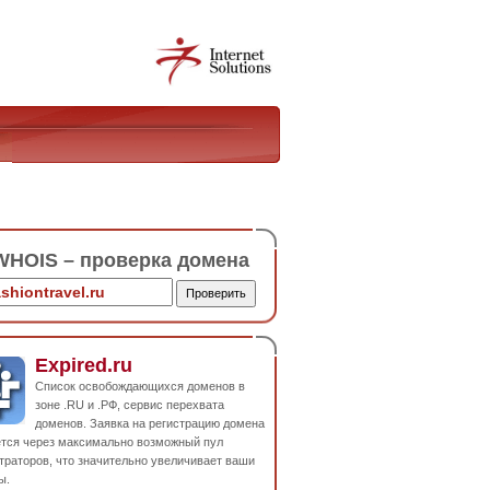
HOIS – проверка домена
Expired.ru
Список освобождающихся доменов в
зоне .RU и .РФ, сервис перехвата
доменов. Заявка на регистрацию домена
ется через максимально возможный пул
траторов, что значительно увеличивает ваши
ы.