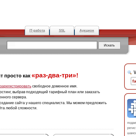
IT-работа
SSL
Аукцион
W
«раз-два-три»!
т просто как
зарегистрировать
свободное доменное имя.
остинг, выбрав подходящий тарифный план или заказать
енного сервера.
оздание сайта у нашего специалиста. Мы можем предложить
йта любой сложности.
пода
регис
шанс