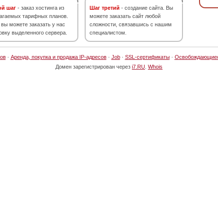
ой шаг
- заказ хостинга из
Шаг третий
- создание сайта. Вы
агаемых тарифных планов.
можете заказать сайт любой
 вы можете заказать у нас
сложности, связавшись с нашим
овку выделенного сервера.
специалистом.
ов
·
Аренда, покупка и продажа IP-адресов
·
Job
·
SSL-сертификаты
·
Освобождающие
Домен зарегистрирован через
i7.RU
.
Whois