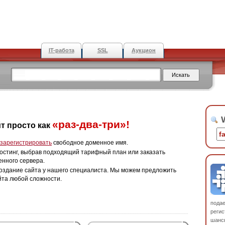
IT-работа
SSL
Аукцион
W
«раз-два-три»!
т просто как
зарегистрировать
свободное доменное имя.
остинг, выбрав подходящий тарифный план или заказать
енного сервера.
оздание сайта у нашего специалиста. Мы можем предложить
йта любой сложности.
пода
регис
шанс