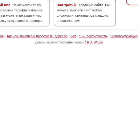
ой шаг
- заказ хостинга из
Шаг третий
- создание сайта. Вы
агаемых тарифных планов.
можете заказать сайт любой
 вы можете заказать у нас
сложности, связавшись с нашим
овку выделенного сервера.
специалистом.
ов
·
Аренда, покупка и продажа IP-адресов
·
Job
·
SSL-сертификаты
·
Освобождающие
Домен зарегистрирован через
i7.RU
.
Whois