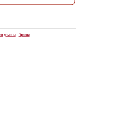
ся домены
·
Прокси