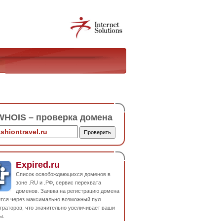
HOIS – проверка домена
Expired.ru
Список освобождающихся доменов в
зоне .RU и .РФ, сервис перехвата
доменов. Заявка на регистрацию домена
ется через максимально возможный пул
траторов, что значительно увеличивает ваши
ы.