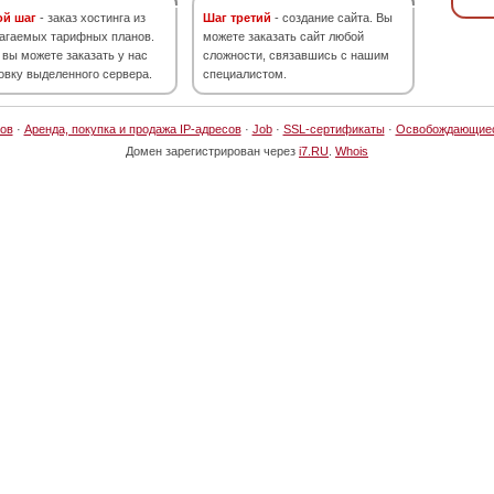
ой шаг
- заказ хостинга из
Шаг третий
- создание сайта. Вы
агаемых тарифных планов.
можете заказать сайт любой
 вы можете заказать у нас
сложности, связавшись с нашим
овку выделенного сервера.
специалистом.
ов
·
Аренда, покупка и продажа IP-адресов
·
Job
·
SSL-сертификаты
·
Освобождающие
Домен зарегистрирован через
i7.RU
.
Whois