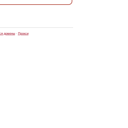
ся домены
·
Прокси