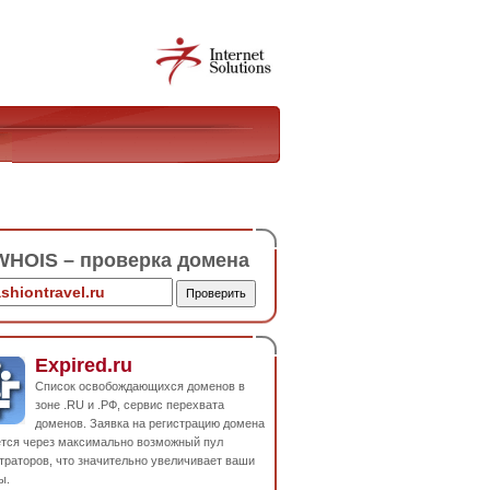
HOIS – проверка домена
Expired.ru
Список освобождающихся доменов в
зоне .RU и .РФ, сервис перехвата
доменов. Заявка на регистрацию домена
ется через максимально возможный пул
траторов, что значительно увеличивает ваши
ы.