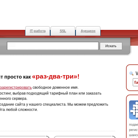
IT-работа
SSL
Аукцион
W
«раз-два-три»!
т просто как
зарегистрировать
свободное доменное имя.
остинг, выбрав подходящий тарифный план или заказать
енного сервера.
оздание сайта у нашего специалиста. Мы можем предложить
йта любой сложности.
пода
регис
шанс